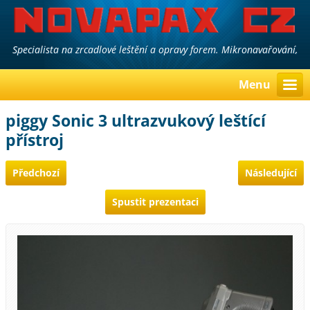
Specialista na zrcadlové leštění a opravy forem. Mikronavařování,
laserové navařování a gravírování.
Menu
piggy Sonic 3 ultrazvukový leštící
přístroj
Předchozí
Následující
Spustit prezentaci