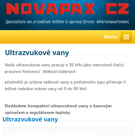
Specialista na zrcadlové leštění a opravy forem. Mikronavařování,
laserové navařování a gravírování.
Menu
Ultrazvukové vany
Naše ultrazvukové vany pracují s 35 kHz jako intenzivně čistící
pracovní frekvencí. Velikost čistěných
předmětů je určena velikostí vany
a potřebného typu přístroje.V
běžné nabídce máme vany od 9 do 90 litrů.
Dodáváme kompaktní ultrazvukové vany s časovým
spínačem a regulátorem teploty.
Ultrazvukové vany