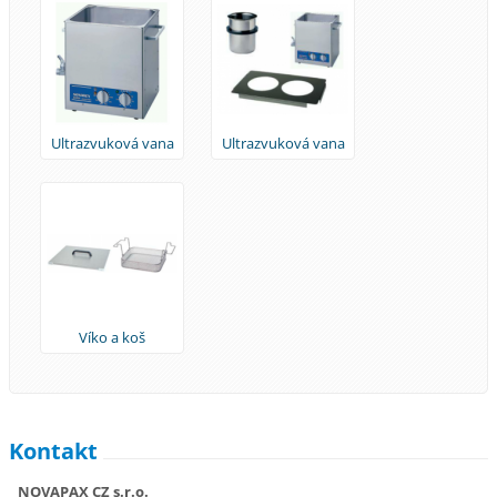
Ultrazvuková vana
Ultrazvuková vana
Víko a koš
Kontakt
NOVAPAX CZ s.r.o.