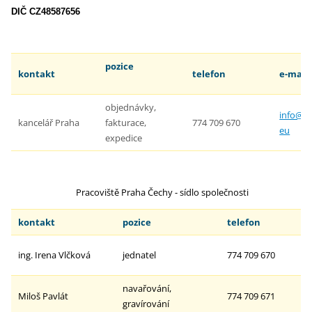
DIČ CZ48587656
pozice
kontakt
telefon
e-m
objednávky,
info@n
kancelář Praha
fakturace,
774 709 670
eu
expedice
Pracoviště Praha Čechy - sídlo společnosti
kontakt
pozice
telefon
ing. Irena Vlčková
jednatel
774 709 670
navařování,
Miloš Pavlát
774 709 671
gravírování