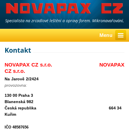
Specialista na zrcadlové leštění a opravy forem. Mikronavařování,
laserové navařování a gravírování.
Menu
Kontakt
NOVAPAX CZ s.r.o. NOVAPAX
CZ s.r.o.
Na Jarově 2/2424
provozovna:
130 00 Praha 3
Blanenská 982
Česká republika
664 34
Kuřim
IČO 48587656