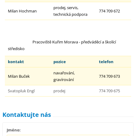
prodej, servis,
Milan Hochman
774 709 672
technická podpora
Pracoviště Kuřim Morava - předváděcí a školící
středisko
kontakt
pozice
telefon
navařování,
Milan Buček
774 709 673
gravírování
Svatopluk Engl
prodej
774 709 675
Kontaktujte nás
Jméno: